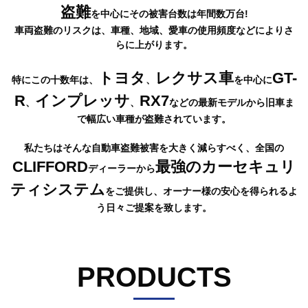
盗難
を中心にその被害台数は年間数万台!
車両盗難のリスクは、車種、地域、愛車の使用頻度などによりさ
らに上がります。
トヨタ
レクサス車
GT-
特にこの十数年は、
、
を中心に
R
インプレッサ
RX7
、
、
などの
最新モデルから旧車ま
で幅広い車種が盗難されています。
私たちはそんな自動車盗難被害を大きく減らすべく、
全国の
CLIFFORD
最強のカーセキュリ
ディーラーから
ティシステム
をご提供し、
オーナー様の安心を得られるよ
う日々ご提案を致します。
PRODUCTS