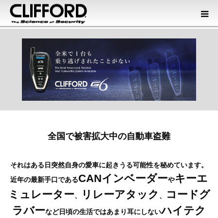
商品情報
オフィシャルディーラー
会社概要
カタログダウンロード
全国で被害拡大中の自動車盗難
それはある日突然自身の愛車に起きうる可能性を秘めています。
CANインベーダー
キーエ
近年の最新手口である
や
ミュレーター
リレーアタック
コードグ
、
、
ラバー
ハイテク
など
日頃の生活ではあまり耳にしない